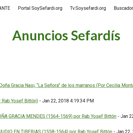
TANTE
Portal SoySefardi.org
Tv.Soysefardi.org
Buscador
ip to main content
Skip to navigat
Anuncios Sefardís
oña Gracia Nasi, “La Señora” de los marranos (Por Cecilia Monta
 Rab Yosef Bittón)
- Jan 22, 2018 4:19:34 PM
ÑA GRACIA MENDES (1564-1569) por Rab Yosef Bittón
- Jan 2
DIO EN TIBERIAS (1558-1564) por Rab Yosef Bittón
- Jan 22,